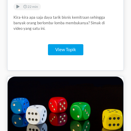
22 min
Kira-kira apa saja daya tarik bisnis kemitraan sehingga
banyak orang berlomba-lomba membukanya? Simak di
video yang satu ini.
View Topik