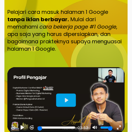
Pelajari cara masuk halaman 1 Google
tanpa iklan berbayar.
Mulai dari
memahami
cara bekerja page #1 Google,
apa saja yang harus dipersiapkan, dan
bagaimana prakteknya supaya menguasai
halaman 1 Google.